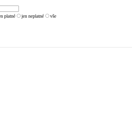
en platné
jen neplatné
vše