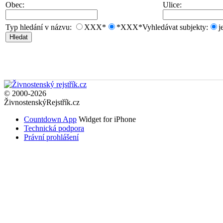
Obec:
Ulice:
Typ hledání v názvu:
XXX*
*XXX*
Vyhledávat subjekty:
j
© 2000-2026
ŽivnostenskýRejstřík.cz
Countdown App
Widget for iPhone
Technická podpora
Právní prohlášení