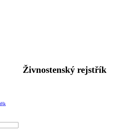
Živnostenský rejstřík
třík